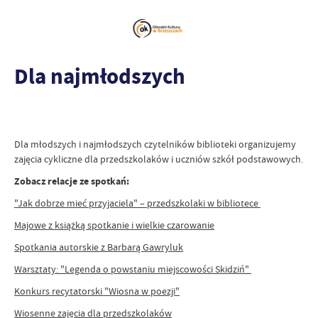
Dla najmłodszych
Dla młodszych i najmłodszych czytelników biblioteki organizujemy
zajęcia cykliczne dla przedszkolaków i uczniów szkół podstawowych.
Zobacz relacje ze spotkań:
"Jak dobrze mieć przyjaciela" – przedszkolaki w bibliotece
Majowe z książką spotkanie i wielkie czarowanie
Spotkania autorskie z Barbarą Gawryluk
Warsztaty: "Legenda o powstaniu miejscowości Skidziń"
Konkurs recytatorski "Wiosna w poezji"
Wiosenne zajęcia dla przedszkolaków